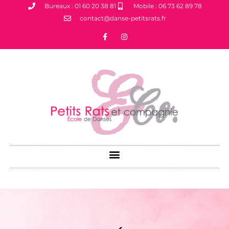
Bureaux : 01 60 20 38 81
Mobile : 06 73 62 89 78
contact@danse-petitsrats.fr